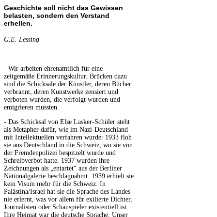
Geschichte soll nicht das Gewissen
belasten, sondern den Verstand
erhellen.
G.E. Lessing
- Wir arbeiten ehrenamtlich für eine
zeitgemäße Erinnerungskultur. Brücken dazu
sind die Schicksale der Künstler, deren Bücher
verbrannt, deren Kunstwerke zensiert und
verboten wurden, die verfolgt wurden und
emigrieren mussten.
- Das Schicksal von Else Lasker-Schüler steht
als Metapher dafür, wie im Nazi-Deutschland
mit Intellektuellen verfahren wurde: 1933 floh
sie aus Deutschland in die Schweiz, wo sie von
der Fremdenpolizei bespitzelt wurde und
Schreibverbot hatte. 1937 wurden ihre
Zeichnungen als „entartet“ aus der Berliner
Nationalgalerie beschlagnahmt. 1939 erhielt sie
kein Visum mehr für die Schweiz. In
Palästina/Israel hat sie die Sprache des Landes
nie erlernt, was vor allem für exilierte Dichter,
Journalisten oder Schauspieler existentiell ist.
Ihre Heimat war die deutsche Sprache. Unser