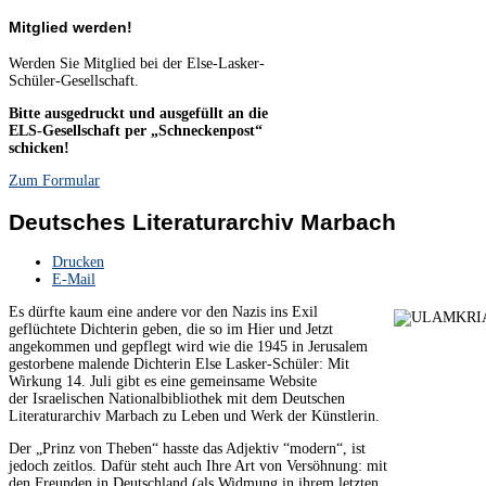
Mitglied werden!
Werden Sie Mitglied bei der Else-Lasker-
Schüler-Gesellschaft.
Bitte ausgedruckt und ausgefüllt an die
ELS-Gesellschaft per „Schneckenpost“
schicken!
Zum Formular
Deutsches Literaturarchiv Marbach
Drucken
E-Mail
Es dürfte kaum eine andere vor den Nazis ins Exil
geflüchtete Dichterin geben, die so im Hier und Jetzt
angekommen und gepflegt wird wie die 1945 in Jerusalem
gestorbene malende Dichterin Else Lasker-Schüler: Mit
Wirkung 14. Juli gibt es eine gemeinsame Website
der Israelischen Nationalbibliothek mit dem Deutschen
Literaturarchiv Marbach zu Leben und Werk der Künstlerin.
Der „Prinz von Theben“ hasste das Adjektiv “modern“, ist
jedoch zeitlos. Dafür steht auch Ihre Art von Versöhnung: mit
den Freunden in Deutschland (als Widmung in ihrem letzten