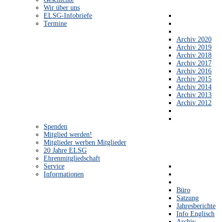
Wir über uns
ELSG-Infobriefe
Termine
Archiv 2020
Archiv 2019
Archiv 2018
Archiv 2017
Archiv 2016
Archiv 2015
Archiv 2014
Archiv 2013
Archiv 2012
Spenden
Mitglied werden!
Mitglieder werben Mitglieder
20 Jahre ELSG
Ehrenmitgliedschaft
Service
Informationen
Büro
Satzung
Jahresberichte
Info Englisch
Archiv