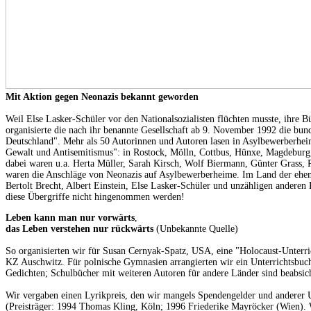
Mit Aktion gegen Neonazis bekannt geworden
Weil Else Lasker-Schüler vor den Nationalsozialisten flüchten musste, ihre 
organisierte die nach ihr benannte Gesellschaft ab 9. November 1992 die bun
Deutschland". Mehr als 50 Autorinnen und Autoren lasen in Asylbewerberhei
Gewalt und Antisemitismus": in Rostock, Mölln, Cottbus, Hünxe, Magdeburg
dabei waren u.a. Herta Müller, Sarah Kirsch, Wolf Biermann, Günter Grass, P
waren die Anschläge von Neonazis auf Asylbewerberheime. Im Land der eh
Bertolt Brecht, Albert Einstein, Else Lasker-Schüler und unzähligen anderen 
diese Übergriffe nicht hingenommen werden!
Leben kann man nur vorwärts
,
das Leben verstehen nur rückwärts
(Unbekannte Quelle)
So organisierten wir für Susan Cernyak-Spatz, USA, eine "Holocaust-Unterri
KZ Auschwitz. Für polnische Gymnasien arrangierten wir ein Unterrichtsbu
Gedichten; Schulbücher mit weiteren Autoren für andere Länder sind beabsich
Wir vergaben einen Lyrikpreis, den wir mangels Spendengelder und anderer 
(Preisträger: 1994 Thomas Kling, Köln; 1996 Friederike Mayröcker (Wien).