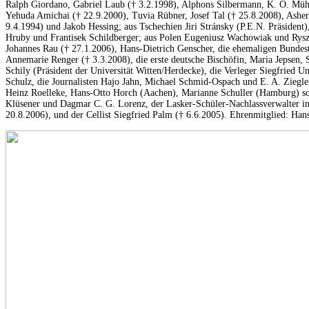
Ralph Giordano, Gabriel Laub († 3.2.1998), Alphons Silbermann, K. O. Mühl
Yehuda Amichai († 22.9.2000), Tuvia Rübner, Josef Tal († 25.8.2008), Asher
9.4.1994) und Jakob Hessing; aus Tschechien Jiri Stránsky (P.E.N. Präsident), 
Hruby und Frantisek Schildberger; aus Polen Eugeniusz Wachowiak und Rysz
Johannes Rau († 27.1.2006), Hans-Dietrich Genscher, die ehemaligen Bundes
Annemarie Renger († 3.3.2008), die erste deutsche Bischöfin, Maria Jepsen,
Schily (Präsident der Universität Witten/Herdecke), die Verleger Siegfried 
Schulz, die Journalisten Hajo Jahn, Michael Schmid-Ospach und E. A. Ziegle
Heinz Roelleke, Hans-Otto Horch (Aachen), Marianne Schuller (Hamburg) so
Klüsener und Dagmar C. G. Lorenz, der Lasker-Schüler-Nachlassverwalter in
20.8.2006), und der Cellist Siegfried Palm († 6.6.2005). Ehrenmitglied: Han