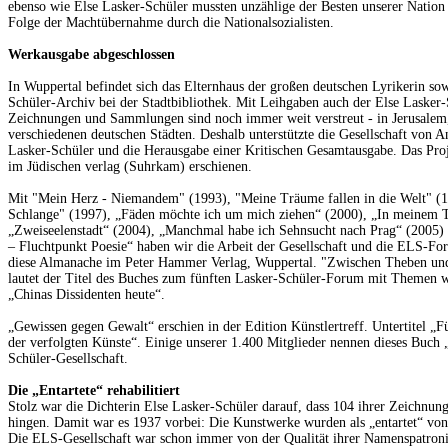
ebenso wie Else Lasker-Schüler mussten unzählige der Besten unserer Nation 
Folge der Machtübernahme durch die Nationalsozialisten.
Werkausgabe abgeschlossen
In Wuppertal befindet sich das Elternhaus der großen deutschen Lyrikerin so
Schüler-Archiv bei der Stadtbibliothek. Mit Leihgaben auch der Else Lasker-
Zeichnungen und Sammlungen sind noch immer weit verstreut - in Jerusalem
verschiedenen deutschen Städten. Deshalb unterstützte die Gesellschaft von 
Lasker-Schüler und die Herausgabe einer Kritischen Gesamtausgabe. Das Proj
im Jüdischen verlag (Suhrkam) erschienen.
Mit "Mein Herz - Niemandem" (1993), "Meine Träume fallen in die Welt" (1
Schlange" (1997), „Fäden möchte ich um mich ziehen“ (2000), „In meinem 
„Zweiseelenstadt“ (2004), „Manchmal habe ich Sehnsucht nach Prag“ (2005) 
– Fluchtpunkt Poesie“ haben wir die Arbeit der Gesellschaft und die ELS-Fo
diese Almanache im Peter Hammer Verlag, Wuppertal. "Zwischen Theben un
lautet der Titel des Buches zum fünften Lasker-Schüler-Forum mit Themen w
„Chinas Dissidenten heute“.
„Gewissen gegen Gewalt“ erschien in der Edition Künstlertreff. Untertitel „
der verfolgten Künste“. Einige unserer 1.400 Mitglieder nennen dieses Buch 
Schüler-Gesellschaft.
Die „Entartete“ rehabilitiert
Stolz war die Dichterin Else Lasker-Schüler darauf, dass 104 ihrer Zeichnung
hingen. Damit war es 1937 vorbei: Die Kunstwerke wurden als „entartet“ von 
Die ELS-Gesellschaft war schon immer von der Qualität ihrer Namenspatroni