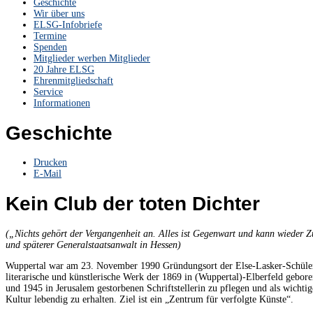
Geschichte
Wir über uns
ELSG-Infobriefe
Termine
Spenden
Mitglieder werben Mitglieder
20 Jahre ELSG
Ehrenmitgliedschaft
Service
Informationen
Geschichte
Drucken
E-Mail
Kein Club der toten Dichter
(„Nichts gehört der Vergangenheit an. Alles ist Gegenwart und kann wieder Z
und späterer Generalstaatsanwalt in Hessen)
Wuppertal war am 23. November 1990 Gründungsort der Else-Lasker-Schüler-G
literarische und künstlerische Werk der 1869 in (Wuppertal)-Elberfeld gebor
und 1945 in Jerusalem gestorbenen Schriftstellerin zu pflegen und als wichti
Kultur lebendig zu erhalten. Ziel ist ein „Zentrum für verfolgte Künste“.