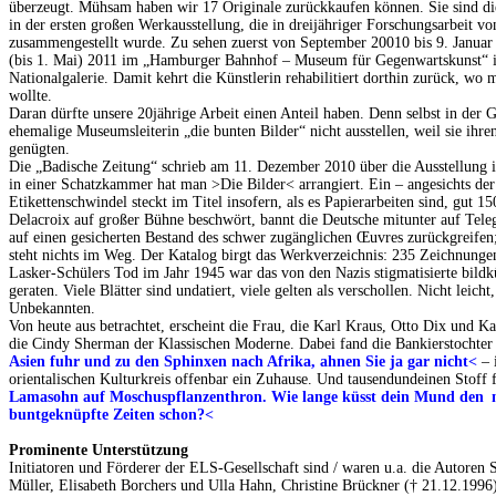
überzeugt. Mühsam haben wir 17 Originale zurückkaufen können. Sie sind di
in der ersten großen Werkausstellung, die in dreijähriger Forschungsarbeit v
zusammengestellt wurde. Zu sehen zuerst von September 20010 bis 9. Januar 
(bis 1. Mai) 2011 im „Hamburger Bahnhof – Museum für Gegenwartskunst“ in
Nationalgalerie. Damit kehrt die Künstlerin rehabilitiert dorthin zurück, wo
wollte.
Daran dürfte unsere 20jährige Arbeit einen Anteil haben. Denn selbst in der 
ehemalige Museumsleiterin „die bunten Bilder“ nicht ausstellen, weil sie ihre
genügten.
Die „Badische Zeitung“ schrieb am 11. Dezember 2010 über die Ausstellung
in einer Schatzkammer hat man >Die Bilder< arrangiert. Ein – angesichts der 
Etikettenschwindel steckt im Titel insofern, als es Papierarbeiten sind, gut 1
Delacroix auf großer Bühne beschwört, bannt die Deutsche mitunter auf Teleg
auf einen gesicherten Bestand des schwer zugänglichen Œuvres zurückgreifen
steht nichts im Weg. Der Katalog birgt das Werkverzeichnis: 235 Zeichnungen
Lasker-Schülers Tod im Jahr 1945 war das von den Nazis stigmatisierte bildk
geraten. Viele Blätter sind undatiert, viele gelten als verschollen. Nicht leicht
Unbekannten.
Von heute aus betrachtet, erscheint die Frau, die Karl Kraus, Otto Dix und K
die Cindy Sherman der Klassischen Moderne. Dabei fand die Bankierstochter
Asien fuhr und zu den Sphinxen nach Afrika, ahnen Sie ja gar nicht<
– 
orientalischen Kulturkreis offenbar ein Zuhause. Und tausendundeinen Stoff
Lamasohn auf Moschuspflanzenthron. Wie lange küsst dein Mund den
buntgeknüpfte Zeiten schon?<
Prominente Unterstützung
Initiatoren und Förderer der ELS-Gesellschaft sind / waren u.a. die Autoren 
Müller, Elisabeth Borchers und Ulla Hahn, Christine Brückner († 21.12.1996)