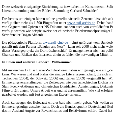
Diese weltweit einzigartige Einrichtung ist inzwischen im Kunstmuseum Soling
Literatursammlung und der Bilder-„Sammlung Gerhard Schneider“.
Das bereits seit einigen Jahren online gestellte virtuelle Zentrum lässt sich an
verfügt über mehr als 1.500 Biografien unter
www.exil-archiv.de
. Dabei hand
von Gegnern und Opfern der NS-Diktatur, sondern auch von vorbildhaften Pe
verfolgt werden wie beispielsweise der chinesische Friedensnobelpreisträger 
Schriftsteller Doğan Akhanlı.
Die pädagogische Plattform
www.exil-club.de
– einst gefördert vom Bundesb
gestellt mit dem Partner „Schulen ans Netz“ - kann seit 2008 nicht mehr wei
dieses Vorzeigeprojekt ein Dornröschenschlaf. Es mangelt zwar nicht an poli
Chancen und Risiken des Internets, allein es fehlen die notwendigen Mittel…
In Polen und anderen Ländern: Willkommen
Mit inzwischen 17 Else Lasker-Schüler-Foren haben wir gezeigt, wie ein „Ze
kann. Wir waren und sind bisher die einzige Literaturgesellschaft, die sich in
Tschechien (2004), der Schweiz (2006) und Italien (2009) vorgestellt hat: 
Erinnerungsveranstaltungen, die Zeitzeugen wie den tschechischen Dichter P
Slam Poetry-Aktionen und chinesischen Dissidenten, Ausstellungen, Diskuss
Filmvorführungen. Unsere Arbeit war und ist ehrenamtlich. Wie viel erfolgre
gearbeitet werden, mit fest angestellten Expert-Innen…
Auch Zeitzeugen des Holocaust wird es bald nicht mehr geben. Wir wollen z
Erinnerungskultur aussehen kann. Doch die Bundesrepublik Deutschland förd
das im Ausland Ängste vor Revanchismus und Relativismus schürt. Dabei hat