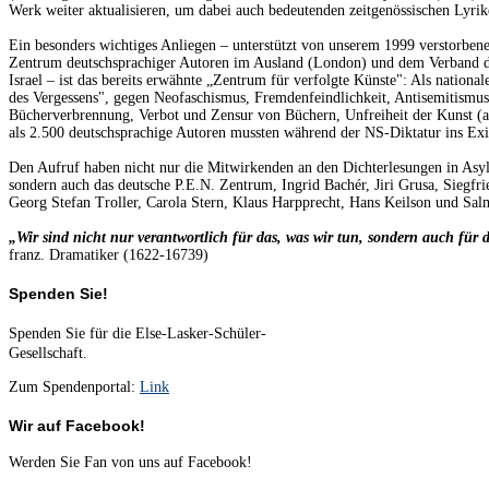
Werk weiter aktualisieren, um dabei auch bedeutenden zeitgenössischen Lyri
Ein besonders wichtiges Anliegen – unterstützt von unserem 1999 verstorben
Zentrum deutschsprachiger Autoren im Ausland (London) und dem Verband deu
Israel – ist das bereits erwähnte „Zentrum für verfolgte Künste": Als national
des Vergessens", gegen Neofaschismus, Fremdenfeindlichkeit, Antisemitismu
Bücherverbrennung, Verbot und Zensur von Büchern, Unfreiheit der Kunst (
als 2.500 deutschsprachige Autoren mussten während der NS-Diktatur ins Exil
Den Aufruf haben nicht nur die Mitwirkenden an den Dichterlesungen in Asy
sondern auch das deutsche P.E.N. Zentrum, Ingrid Bachér, Jiri Grusa, Siegfri
Georg Stefan Troller, Carola Stern, Klaus Harpprecht, Hans Keilson und Sal
„Wir sind nicht nur verantwortlich für das, was wir tun, sondern auch für 
franz. Dramatiker (1622-16739)
Spenden Sie!
Spenden Sie für die Else-Lasker-Schüler-
Gesellschaft.
Zum Spendenportal:
Link
Wir auf Facebook!
Werden Sie Fan von uns auf Facebook!