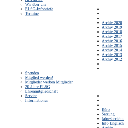
Wir über uns
ELSG-Infobriefe
Termine
Archiv 2020
Archiv 2019
Archiv 2018
Archiv 2017
Archiv 2016
Archiv 2015
Archiv 2014
Archiv 2013
Archiv 2012
Spenden
Mitglied werden!
Mitglieder werben Mitglieder
20 Jahre ELSG
Ehrenmitgliedschaft
Service
Informationen
Büro
Satzung
Jahresberichte
Info Englisch
Archiv