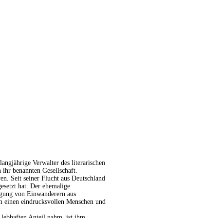
langjährige Verwalter des literarischen
 ihr benannten Gesellschaft.
n. Seit seiner Flucht aus Deutschland
gesetzt hat. Der ehemalige
nigung von Einwanderern aus
ihm einen eindrucksvollen Menschen und
lebhaften Anteil nahm, ist ihm