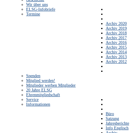
Wir über uns
ELSG-Infobriefe
Termine
Archiv 2020
Archiv 2019
Archiv 2018
Archiv 2017
Archiv 2016
Archiv 2015
Archiv 2014
Archiv 2013
Archiv 2012
Spenden
Mitglied werden!
Mitglieder werben Mitglieder
20 Jahre ELSG
Ehrenmitgliedschaft
Service
Informationen
Büro
Satzung
Jahresberichte
Info Englisch
Archiv