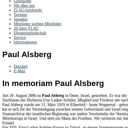
Geschichte
Wir über uns
ELSG-Infobriefe
Termine
Spenden
Mitglieder werben Mitglieder
20 Jahre ELSG
Ehrenmitgliedschaft
Service
Informationen
Paul Alsberg
Drucken
E-Mail
In memoriam Paul Alsberg
Am 20. August 2006 ist
Paul Alsberg
in Omer, Israel, gestorben. Er war der 
Nachlasses der Dichterin Else Lasker-Schüler, Mitglied und Förderer der nach
Paul Alsberg wurde am 13. März 1919 in Elberfeld - heute Wuppertal - gebore
hat er sich für die Verständigung zwischen seinem Geburtsland und Israel ein
Staatsarchivar der israelischen Regierung war zudem Vorsitzender der Verei
Mitteleuropa in Israel. Und stets ein Mann des Friedens. Wir verlieren mit 
Freund.
Das XIII. Else-Lasker-Schüler-Forum in Zürich, an dessen Vorbereitungen er 