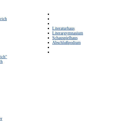
rich
Literaturhaus
Literargymnasium
Schauspielhaus
Abschlußpodium
ich"
ch
er