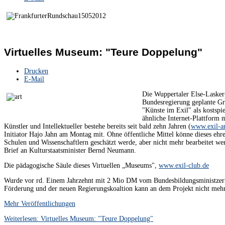
Virtuelles Museum: "Teure Doppelung"
Drucken
E-Mail
Die Wuppertaler Else-Lasker-
Bundesregierung geplante Gr
"Künste im Exil" als kostspie
ähnliche Internet-Plattform 
Künstler und Intellektueller bestehe bereits seit bald zehn Jahren (
www.exil-ar
Initiator Hajo Jahn am Montag mit. Ohne öffentliche Mittel könne dieses ehr
Schulen und Wissenschaftlern geschätzt werde, aber nicht mehr bearbeitet wer
Brief an Kulturstaatsminister Bernd Neumann.
Die pädagogische Säule dieses Virtuellen „Museums",
www.exil-club.de
Wurde vor rd. Einem Jahrzehnt mit 2 Mio DM vom Bundesbildungsministzeriu
Förderung und der neuen Regierungskoaltion kann an dem Projekt nicht mehr
Mehr Veröffentlichungen
Weiterlesen: Virtuelles Museum: "Teure Doppelung"