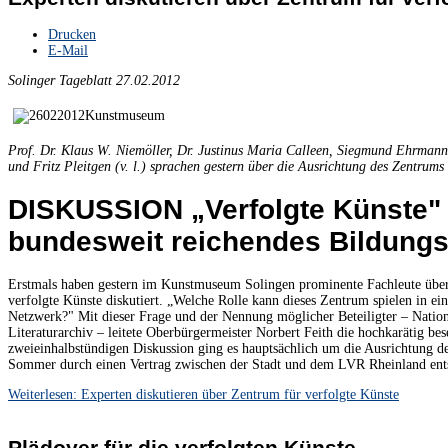
Drucken
E-Mail
Solinger Tageblatt 27.02.2012
Prof. Dr. Klaus W. Niemöller, Dr. Justinus Maria Calleen, Siegmund Ehrmann
und Fritz Pleitgen (v. l.) sprachen gestern über die Ausrichtung des Zentrums 
DISKUSSION „Verfolgte Künste" 
bundesweit reichendes Bildungs
Erstmals haben gestern im Kunstmuseum Solingen prominente Fachleute über
verfolgte Künste diskutiert. „Welche Rolle kann dieses Zentrum spielen in e
Netzwerk?" Mit dieser Frage und der Nennung möglicher Beteiligter – Natio
Literaturarchiv – leitete Oberbürgermeister Norbert Feith die hochkarätig bese
zweieinhalbstündigen Diskussion ging es hauptsächlich um die Ausrichtung de
Sommer durch einen Vertrag zwischen der Stadt und dem LVR Rheinland ent
Weiterlesen: Experten diskutieren über Zentrum für verfolgte Künste
Plädoyer für die verfolgten Künste