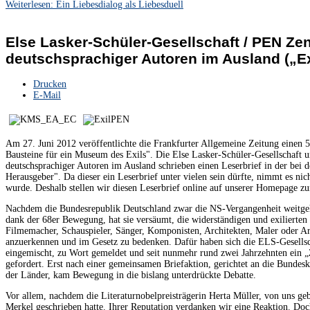
Weiterlesen: Ein Liebesdialog als Liebesduell
Else Lasker-Schüler-Gesellschaft / PEN Ze
deutschsprachiger Autoren im Ausland („E
Drucken
E-Mail
Am 27. Juni 2012 veröffentlichte die Frankfurter Allgemeine Zeitung einen 5
Bausteine für ein Museum des Exils". Die Else Lasker-Schüler-Gesellschaft
deutschsprachiger Autoren im Ausland schrieben einen Leserbrief in der bei 
Herausgeber". Da dieser ein Leserbrief unter vielen sein dürfte, nimmt es nich
wurde. Deshalb stellen wir diesen Leserbrief online auf unserer Homepage zu
Nachdem die Bundesrepublik Deutschland zwar die NS-Vergangenheit weitgeh
dank der 68er Bewegung, hat sie versäumt, die widerständigen und exilierten S
Filmemacher, Schauspieler, Sänger, Komponisten, Architekten, Maler oder Ar
anzuerkennen und im Gesetz zu bedenken. Dafür haben sich die ELS-Gesell
eingemischt, zu Wort gemeldet und seit nunmehr rund zwei Jahrzehnten ein 
gefordert. Erst nach einer gemeinsamen Briefaktion, gerichtet an die Bundesk
der Länder, kam Bewegung in die bislang unterdrückte Debatte.
Vor allem, nachdem die Literaturnobelpreisträgerin Herta Müller, von uns geb
Merkel geschrieben hatte. Ihrer Reputation verdanken wir eine Reaktion. Doc