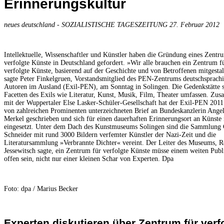
Erinnerungskultur
neues deutschland - SOZIALISTISCHE TAGESZEITUNG 27. Februar 2012
Intellektuelle, Wissenschaftler und Künstler haben die Gründung eines Zentr
verfolgte Künste in Deutschland gefordert. »Wir alle brauchen ein Zentrum f
verfolgte Künste, basierend auf der Geschichte und von Betroffenen mitgestal
sagte Peter Finkelgruen, Vorstandsmitglied des PEN-Zentrums deutschsprach
Autoren im Ausland (Exil-PEN), am Sonntag in Solingen. Die Gedenkstätte so
Facetten des Exils wie Literatur, Kunst, Musik, Film, Theater umfassen. Zu
mit der Wuppertaler Else Lasker-Schüler-Gesellschaft hat der Exil-PEN 2011
von zahlreichen Prominenten unterzeichneten Brief an Bundeskanzlerin Ange
Merkel geschrieben und sich für einen dauerhaften Erinnerungsort an Künste
eingesetzt. Unter dem Dach des Kunstmuseums Solingen sind die Sammlung
Schneider mit rund 3000 Bildern verfemter Künstler der Nazi-Zeit und die
Literatursammlung »Verbrannte Dichter« vereint. Der Leiter des Museums, R
Jessewitsch sagte, ein Zentrum für verfolgte Künste müsse einem weiten Pub
offen sein, nicht nur einer kleinen Schar von Experten. Dpa
Foto: dpa / Marius Becker
Experten diskutieren über Zentrum für verf