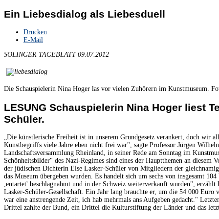
Ein Liebesdialog als Liebesduell
Drucken
E-Mail
SOLINGER TAGEBLATT 09.07.2012
Die Schauspielerin Nina Hoger las vor vielen Zuhörern im Kunstmuseum. Fot
LESUNG Schauspielerin Nina Hoger liest Te
Schüler.
„Die künstlerische Freiheit ist in unserem Grundgesetz verankert, doch wir all
Kunstbegriffs viele Jahre eben nicht frei war", sagte Professor Jürgen Wilhel
Landschaftsversammlung Rheinland, in seiner Rede am Sonntag im Kunstm
Schönheitsbilder" des Nazi-Regimes sind eines der Hauptthemen an diesem V
der jüdischen Dichterin Else Lasker-Schüler von Mitgliedern der gleichnamig
das Museum übergeben wurden. Es handelt sich um sechs von insgesamt 104 
,entartet' beschlagnahmt und in der Schweiz weiterverkauft wurden", erzählt 
Lasker-Schüler-Gesellschaft. Ein Jahr lang brauchte er, um die 54 000 Euro 
war eine anstrengende Zeit, ich hab mehrmals ans Aufgeben gedacht." Letztend
Drittel zahlte der Bund, ein Drittel die Kulturstiftung der Länder und das let