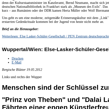
denn der Kulturstaatsminister im Kanzleramt, Bernd Neumann, macht sich jetz
deutschen Nationalbibliothek in Frankfurt stark als „Museum des Exils". Das g
kurz – aus Rumänien oder der DDR kamen Herta Müller oder Wolf Biermann n
Uns geht es um eine moderne, zeitgemäße Erinnerungskultur mit dem „Link"
erstarrten Gedenkrituale kommen bei der Jugend von heute nicht mehr an.
Brief an die Herausgeber:
Weiterlesen: Else Lasker-Schüler-Gesellschaft / PEN Zentrum deutschsprach
Wuppertal/Wien: Else-Lasker-Schüler-Gesel
Drucken
E-Mail
Bergische Blätter 19.05.2012
Links und rechts der Wupper
Menschen sind der Schlüssel zu
"Prinz von Theben" und "Dalai L
Fährten einer engen Künstlerfre