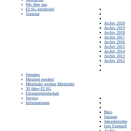
Wir über uns
ELSG-Infobriefe
Termine
Archiv 2020
Archiv 2019
Archiv 2018
Archiv 2017
Archiv 2016
Archiv 2015
Archiv 2014
Archiv 2013
Archiv 2012
Spenden
Mitglied werden!
Mitglieder werben Mitglieder
20 Jahre ELSG
Ehrenmitgliedschaft
Service
Informationen
Büro
Satzung
Jahresberichte
Info Englisch
Archiv