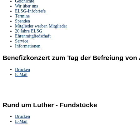
Geschichte
Wir über uns
ELSG-Infobriefe
Termine
Spenden
Mitglieder werben Mitglieder
20 Jahre ELSG
Ehrenmitgliedschaft
Service
Informationen
Benefizkonzert zum Tag der Befreiung von
Drucken
E-Mail
Rund um Luther - Fundstücke
Drucken
E-Mail