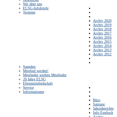
Wir über uns
ELSG-Infobriefe
Termine
Archiv 2020
Archiv 2019
Archiv 2018
Archiv 2017
Archiv 2016
Archiv 2015
Archiv 2014
Archiv 2013
Archiv 2012
Spenden
Mitglied werden!
Mitglieder werben Mitglieder
20 Jahre ELSG
Ehrenmitgliedschaft
Service
Informationen
Büro
Satzung
Jahresberichte
Info Englisch
Archiv