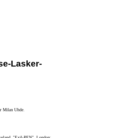
se-Lasker-
or Milan Uhde.
usland, "Exil-PEN", London;