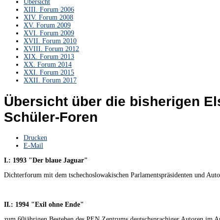
Übersicht
XIII. Forum 2006
XIV. Forum 2008
XV. Forum 2009
XVI. Forum 2009
XVII. Forum 2010
XVIII. Forum 2012
XIX. Forum 2013
XX. Forum 2014
XXI. Forum 2015
XXII. Forum 2017
Übersicht über die bisherigen El
Schüler-Foren
Drucken
E-Mail
I.: 1993 "Der blaue Jaguar"
Dichterforum mit dem tschechoslowakischen Parlamentspräsidenten und Aut
II.: 1994 "Exil ohne Ende"
zum 60jährigen Bestehen des PEN Zentrums deutschsprachiger Autoren im A