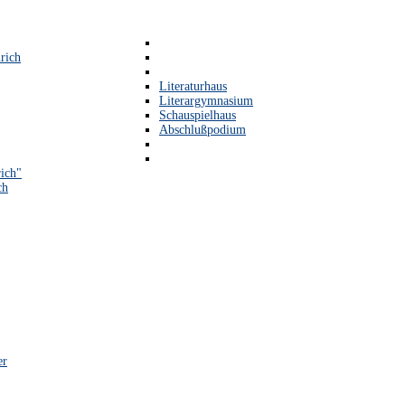
rich
Literaturhaus
Literargymnasium
Schauspielhaus
Abschlußpodium
ich"
ch
er