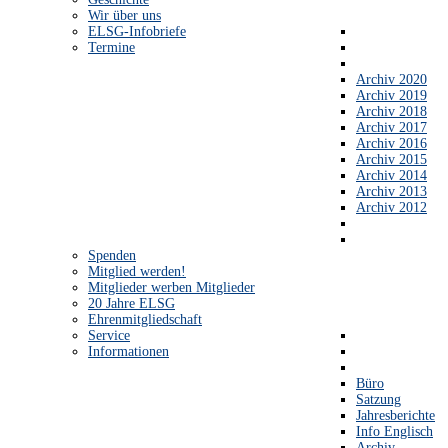
Wir über uns
ELSG-Infobriefe
Termine
Archiv 2020
Archiv 2019
Archiv 2018
Archiv 2017
Archiv 2016
Archiv 2015
Archiv 2014
Archiv 2013
Archiv 2012
Spenden
Mitglied werden!
Mitglieder werben Mitglieder
20 Jahre ELSG
Ehrenmitgliedschaft
Service
Informationen
Büro
Satzung
Jahresberichte
Info Englisch
Archiv