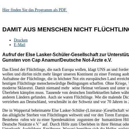
Hier finden Sie das Programm als PDF.
DAMIT AUS MENSCHEN NICHT FLÜCHTLI
Drucken
E-Mail
Aufruf der Else Lasker-Schüler-Gesellschaft zur Unterstütz
Gunsten von Cap Anamur/Deutsche Not-Ärzte e.V.
Das Elend der Flüchtlinge, die nach Europa wollen, klagt UNS an und ford
wollen und dürfen nicht mehr länger unseren Kontinent zu einer Festung aus
Aufnahme der Flüchtlinge, die in höchster Not ein europäisches Land erreich
heutigen Flüchtlinge menschenwürdige Bedingungen schaffen. Ohne Kriege,
moderne Sklaverei. Damit niemand mehr seine Heimat verlassen und unter 
Überleben kämpfen muss. Tausende von deutschen Intellektuellen haben währ
anderen Ländern gefunden. Auch sie waren Flüchtlinge. Wie die malende Dic
vertrieben aus Deutschland, verschmäht in der Schweiz und vor 70 Jahren in 
Die in Wuppertal beheimatete Else Lasker-Schüler-(Literatur-)Gesellschaft wi
das alltägliche Sterben von Flüchtlingen weltweit und vor den Toren Europas.
Bestehens rufen wir zu einer Spendenaktion zugunsten der humanitären H
Deutsche Notärzte e.V." auf. Durch Hilfe zum Überleben in ihrer Heimat od
Unterkunft, Ausbildung, Ernährung, Wasser) bemühen sich die Helfer, notle