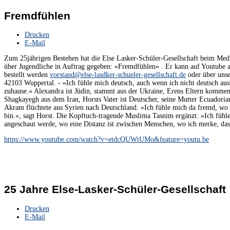
Fremdfühlen
Drucken
E-Mail
Zum 25jährigen Bestehen hat die Else Lasker-Schüler-Gesellschaft beim Med
über Jugendliche in Auftrag gegeben: »Fremdfühlen« . Er kann auf Youtube 
bestellt werden
vorstand@else-lasdker-schueler-gesellschaft.de
oder über unser
42103 Wuppertal. - »Ich fühle mich deutsch, auch wenn ich nicht deutsch aus
zuhause.« Alexandra ist Jüdin, stammt aus der Ukraine, Erens Eltern kommen
Shagkayegh aus dem Iran, Horsts Vater ist Deutscher, seine Mutter Ecuadoria
Akram flüchtete aus Syrien nach Deutschland. »Ich fühle mich da fremd, wo i
bin.«, sagt Horst. Die Kopftuch-tragende Muslima Tasnim ergänzt: »Ich füh
angeschaut werde, wo eine Distanz ist zwischen Menschen, wo ich merke, da
https://www.youtube.com/watch?v=etdcQUWtUMo&feature=youtu.be
25 Jahre Else-Lasker-Schüler-Gesellschaft
Drucken
E-Mail