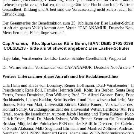
Lebensperspektive zu schaffen, die eine gefährliche Flucht durch die Wüste 
Gesundheit, Bildung und Arbeit sind die Voraussetzung nicht zuletzt auch für 
Entwicklung.
Der Gesamterlös der Benefizaktion zum 25. Jubiläum der Else Lasker-Schüler
ist oft ein ganzes Volk") kommt dem Verein “CAP ANAMUR, Deutsche Not-Är
Menschen nicht Flüchtlinge werden".
Cap Anamur, Kto. Sparkasse Köln-Bonn, IBAN: DE85 3705 0198
COLSDE33 - bitte als Stichwort angeben: Else Lasker-Schüler
Hajo Jahn, Vorsitzender der Else Lasker-Schüler-Gesellschaft, Wuppertal
Dr. Werner Strahl, Vorsitzender von CAP ANAMUR, Deutsche Not-Ärzte e. V
Weitere Unterzeichner dieses Aufrufs sind bei Redaktionsschluss
Ulla Hahn und Klaus von Donahny; Reiner Hoffmann, DGB-Vorsitzender; I
Präsidentin); René Böll, Familie Heinrich Böll, Köln; Iris Berben, Senta Ber
Ferres, Renan Demirkan, Ron Williams; Prof. Dr. Alfred Grosser, Paris, Fried
Buchhandels; Lamya Kaddor, Schriftstellerin und Islamwissenschaftlerin, Vor
Bundes; Peter von Matt, Universität Zürich; Günter Kunert, Vorsitzender des
Konrad Schily, Gründungspräsident der Universität Witten/Herdecke; Avi Prim
Israel, sowie die israelischen Autoren Jakob Hessing und Tuvia Rübner; Rudolf
Ulrich Erben, Prof. Dr. Marek Zybura, Willy Brandt-Zentrum für Deutschlan
Breslau, Mitglied des Polnischen PEN und der SAdK in Dresden; Dr. Calvin J
of South Alabama; MdB Siegmund Ehrmann und Manfred Zöllmer; Andreas Bi
Neumann, MdL NRW; Reinhard Grätz, ehemaliger WDR-Rundfunkratsvorsitz