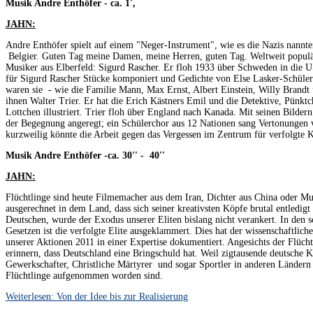
Musik Andre Enthöfer - ca. 1',
JAHN:
Andre Enthöfer spielt auf einem "Neger-Instrument", wie es die Nazis nann
Belgier. Guten Tag meine Damen, meine Herren, guten Tag. Weltweit populä
Musiker aus Elberfeld: Sigurd Rascher. Er floh 1933 über Schweden in die U
für Sigurd Rascher Stücke komponiert und Gedichte von Else Lasker-Schüler 
waren sie - wie die Familie Mann, Max Ernst, Albert Einstein, Willy Brandt u
ihnen Walter Trier. Er hat die Erich Kästners Emil und die Detektive, Pünkt
Lottchen illustriert. Trier floh über England nach Kanada. Mit seinen Bilder
der Begegnung angeregt; ein Schülerchor aus 12 Nationen sang Vertonungen 
kurzweilig könnte die Arbeit gegen das Vergessen im Zentrum für verfolgte 
Musik Andre Enthöfer -ca. 30'' - 40''
JAHN:
Flüchtlinge sind heute Filmemacher aus dem Iran, Dichter aus China oder Mu
ausgerechnet in dem Land, dass sich seiner kreativsten Köpfe brutal entledigt
Deutschen, wurde der Exodus unserer Eliten bislang nicht verankert. In den 
Gesetzen ist die verfolgte Elite ausgeklammert. Dies hat der wissenschaftlich
unserer Aktionen 2011 in einer Expertise dokumentiert. Angesichts der Flücht
erinnern, dass Deutschland eine Bringschuld hat. Weil zigtausende deutsche Kü
Gewerkschafter, Christliche Märtyrer und sogar Sportler in anderen Ländern
Flüchtlinge aufgenommen worden sind.
Weiterlesen: Von der Idee bis zur Realisierung