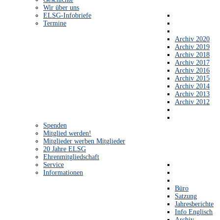
Wir über uns
ELSG-Infobriefe
Termine
Archiv 2020
Archiv 2019
Archiv 2018
Archiv 2017
Archiv 2016
Archiv 2015
Archiv 2014
Archiv 2013
Archiv 2012
Spenden
Mitglied werden!
Mitglieder werben Mitglieder
20 Jahre ELSG
Ehrenmitgliedschaft
Service
Informationen
Büro
Satzung
Jahresberichte
Info Englisch
Archiv