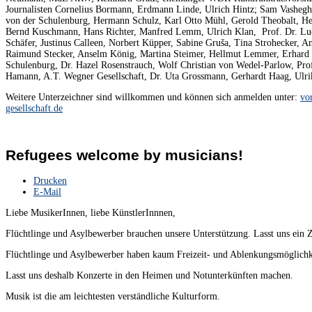
Journalisten Cornelius Bormann, Erdmann Linde, Ulrich Hintz; Sam Vashegh
von der Schulenburg, Hermann Schulz, Karl Otto Mühl, Gerold Theobalt, Hei
Bernd Kuschmann, Hans Richter, Manfred Lemm, Ulrich Klan, Prof. Dr. Luc
Schäfer, Justinus Calleen, Norbert Küpper, Sabine Gruša, Tina Strohecker, An
Raimund Stecker, Anselm König, Martina Steimer, Hellmut Lemmer, Erhard 
Schulenburg, Dr. Hazel Rosenstrauch, Wolf Christian von Wedel-Parlow, Prof
Hamann, A.T. Wegner Gesellschaft, Dr. Uta Grossmann, Gerhardt Haag, Ulri
Weitere Unterzeichner sind willkommen und können sich anmelden unter:
vo
gesellschaft.de
Refugees welcome by musicians!
Drucken
E-Mail
Liebe MusikerInnen, liebe KünstlerInnnen,
Flüchtlinge und Asylbewerber brauchen unsere Unterstützung. Lasst uns ein 
Flüchtlinge und Asylbewerber haben kaum Freizeit- und Ablenkungsmöglich
Lasst uns deshalb Konzerte in den Heimen und Notunterkünften machen.
Musik ist die am leichtesten verständliche Kulturform.