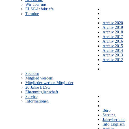
Wir über uns
ELSG-Infobriefe
Termine
Archiv 2020
Archiv 2019
Archiv 2018
Archiv 2017
Archiv 2016
Archiv 2015
Archiv 2014
Archiv 2013
Archiv 2012
Spenden
Mitglied werden!
Mitglieder werben Mitglieder
20 Jahre ELSG
Ehrenmitgliedschaft
Service
Informationen
Büro
Satzung
Jahresberichte
Info Englisch
Archiv