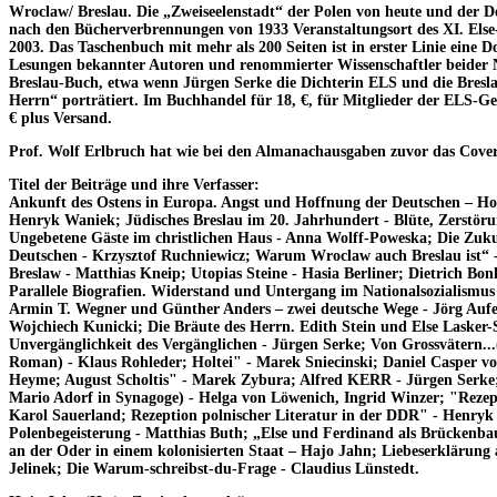
Wroclaw/ Breslau. Die „Zweiseelenstadt“ der Polen von heute und der D
nach den Bücherverbrennungen von 1933 Veranstaltungsort des XI. Els
2003. Das Taschenbuch mit mehr als 200 Seiten ist in erster Linie eine
Lesungen bekannter Autoren und renommierter Wissenschaftler beider N
Breslau-Buch, etwa wenn Jürgen Serke die Dichterin ELS und die Breslau
Herrn“ porträtiert. Im Buchhandel für 18, €, für Mitglieder der ELS-Ge
€ plus Versand.
Prof. Wolf Erlbruch hat wie bei den Almanachausgaben zuvor das Cover 
Titel der Beiträge und ihre Verfasser:
Ankunft des Ostens in Europa. Angst und Hoffnung der Deutschen – Ho
Henryk Waniek; Jüdisches Breslau im 20. Jahrhundert - Blüte, Zerstör
Ungebetene Gäste im christlichen Haus - Anna Wolff-Poweska; Die Zuku
Deutschen - Krzysztof Ruchniewicz; Warum Wroclaw auch Breslau ist“ -
Breslaw - Matthias Kneip; Utopias Steine - Hasia Berliner; Dietrich Bo
Parallele Biografien. Widerstand und Untergang im Nationalsozialismus
Armin T. Wegner und Günther Anders – zwei deutsche Wege - Jörg Auf
Wojchiech Kunicki; Die Bräute des Herrn. Edith Stein und Else Lasker-
Unvergänglichkeit des Vergänglichen - Jürgen Serke; Von Grossvätern...
Roman) - Klaus Rohleder; Holtei" - Marek Sniecinski; Daniel Casper v
Heyme; August Scholtis" - Marek Zybura; Alfred KERR - Jürgen Serke;
Mario Adorf in Synagoge) - Helga von Löwenich, Ingrid Winzer; "Rezept
Karol Sauerland; Rezeption polnischer Literatur in der DDR" - Henryk
Polenbegeisterung - Matthias Buth; „Else und Ferdinand als Brückenba
an der Oder in einem kolonisierten Staat – Hajo Jahn; Liebeserklärung a
Jelinek; Die Warum-schreibst-du-Frage - Claudius Lünstedt.