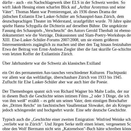
dürfte - auch - ein Nachschlagewerk über ELS in der Schweiz werden. So
wirft Jakob Hessing einen scharfen Blick auf „Arthur Aronymus und seine
Väter“. Thomas Mann war Premierengast, als 1936 dieses Drama der
jüdischen Exilantin Else Lasker-Schüler am Schauspiel-haus Zürich, dem
deutschsprachigen Theater im Widerstand, uraufgeführt wurde. 70 Jahre späte
spielte Hanna Schygulla die Dichterin auf derselben Bühne. Die ungekürzte
Fassung des Schauspiels „Verscheucht" des Autors Gerold Theobalt ist ebenso
dokumentiert wie die Vorträge, Diskussionen und Slam-Poetry-Workshops de
XIII. Else-Lasker-Schüler-Forums 2007/2008, um sie einem größeren
Interessentenkreis zugänglich zu machen und über den Tag hinaus festzuhalte
Etwa der Beitrag von Ernst-Andreas Ziegler über die fast skurille Ge-schicht
vom letzten Koffer der Exilantinin Zürich.
Über Jahrhunderte war die Schweiz als klassisches Exilland
ein Ort des permanenten Aus-tausches verschiedener Kulturen. Fluchtpunkt
vor allem war das weltläufige, überschaubare Zürich von 1933 bis 1945.
Zuflucht für Else Lasker-Schüler aber war auch hier die Poesie.
Der Themenbogen spannt sich von Richard Wagner bis Malte Ludin, der nur
in diesem Buch die Geschichte seines intimen Films „2 oder 3 Dinge, die ich
von ihm weiß“ erzählt – es geht um seinen Vater, dem einstigen Botschafter
des „Dritten Reichs“ im faschistischen Vasallenstaat Slowakei, der als Kriegsv
jedoch schöngeredet und hochgeehrt wurde. Eine sehr deutsche Geschichte.
Typisch auch die „Geschichte einer zweiten Emigration: Winfried Weinke sch
„verliebt war in Zürich“. Und Jürgen Serke stellt einen leisen, vergessenen
ohne den Wolf Biermann nicht sein „Katzenelson“-Buch hätte schreiben könn