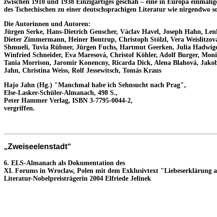
zwischen 1910 und 1938 Einzigartiges geschah – eine in Europa einmalig
des Tschechischen zu einer deutschsprachigen Literatur wie nirgendwo so
Die Autorinnen und Autoren:
Jürgen Serke, Hans-Dietrich Genscher, Václav Havel, Joseph Hahn, Len
Dieter Zimmermann, Heiner Bontrup, Christoph Stölzl, Vera Weislitzová
Shmueli, Tuvia Rübner, Jürgen Fuchs, Hartmut Geerken, Julia Hadwige
Winfried Schneider, Eva Maresová, Christof Köhler, Adolf Burger, Mon
Tania Morrison, Jaromir Konencny, Ricarda Dick, Alena Blahová, Jako
Jahn, Christina Weiss, Rolf Jessewitsch, Tomás Kraus
Hajo Jahn (Hg.) "Manchmal habe ich Sehnsucht nach Prag",
Else-Lasker-Schüler-Almanach, 498 S.,
Peter Hammer Verlag, ISBN 3-7795-0044-2,
vergriffen.
„Zweiseelenstadt“
6. ELS-Almanach als Dokumentation des
XI. Forums in Wroclaw, Polen mit dem Exklusivtext "Liebeserklärung a
Literatur-Nobelpreisträgerin 2004 Elfriede Jelinek