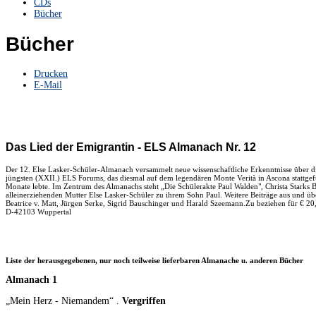
CDs
Bücher
Bücher
Drucken
E-Mail
Das Lied der Emigrantin - ELS Almanach Nr. 12
Der 12. Else Lasker-Schüler-Almanach versammelt neue wissenschaftliche Erkenntnisse über di
jüngsten (XXII.) ELS Forums, das diesmal auf dem legendären Monte Verità in Ascona stattgef
Monate lebte. Im Zentrum des Almanachs steht „Die Schülerakte Paul Walden", Christa Starks Be
alleinerziehenden Mutter Else Lasker-Schüler zu ihrem Sohn Paul. Weitere Beiträge aus und übe
Beatrice v. Matt, Jürgen Serke, Sigrid Bauschinger und Harald Szeemann.Zu beziehen für € 20,
D-42103 Wuppertal
Liste der herausgegebenen, nur noch teilweise lieferbaren Almanache u. anderen Bücher
Almanach 1
„Mein Herz - Niemandem“ .
Vergriffen