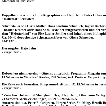
Momente in Jerusalem
Doppelband u.a. mit 2 ELS-Biographien von Hajo Jahn/ Petra Urban un
"Höllental" Jerusalem.
Schriftsteller wie Herta Müller, Hans Joachim Schädlich, Ingrid Bachér 
Theodor Kramer oder Hans Sahl. Texte der zeitgenössischen und der ver
dem "Hebräerland" von Else Lasker-Schüler sind Inhalt dieses biblioph
Ca. 60/ 40 doppelseitige Schwarzweißfotos von Gisela Schneider.
144/ 132 S.
Herausgeber Hajo Jahn
- vergriffen! -
Dobroc jest niesmiertelna - Güte ist unterblich:
Programm-Magazin zum
ELS-Forum in Wroclaw/ Breslau, 200 Seiten; incl. Porto u. Verpackung 5
Die Reise nach Jerusalem:
Programm-Heft zum IX. ELS-Forum in Jerusa
- vergriffen! -
"Zwischen Theben und Shanghai"
, Hrsg. Hajo Jahn, Oberbaum Verlag B
21 Schwarz-Weiß-Zeichnungen, ISBN 3-928254-06-5.
Autoren sind u.a. Peter Finkelgruen, Jürgen Serke, Shi Ming, Henrik B