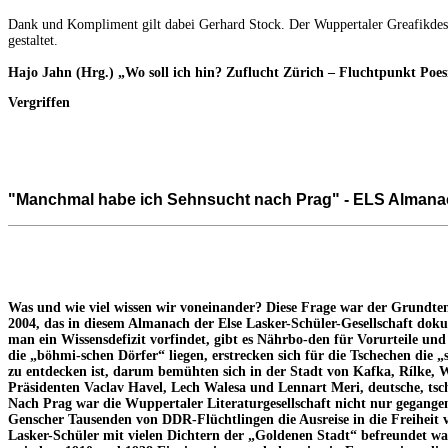
Dank und Kompliment gilt dabei Gerhard Stock. Der Wuppertaler Greafikdes
gestaltet.
Hajo Jahn (Hrg.) „Wo soll ich hin? Zuflucht Zürich – Fluchtpunkt Poes
Vergriffen
"Manchmal habe ich Sehnsucht nach Prag" - ELS Almanac
Was und wie viel wissen wir voneinander? Diese Frage war der Grundt
2004, das in diesem Almanach der Else Lasker-Schüler-Gesellschaft dok
man ein Wissensdefizit vorfindet, gibt es Nährbo-den für Vorurteile und
die „böhmi-schen Dörfer“ liegen, erstrecken sich für die Tschechen die 
zu entdecken ist, darum bemühten sich in der Stadt von Kafka, Rílke, W
Präsidenten Vaclav Havel, Lech Walesa und Lennart Meri, deutsche, tsch
Nach Prag war die Wuppertaler Literaturgesellschaft nicht nur gegangen
Genscher Tausenden von DDR-Flüchtlingen die Ausreise in die Freiheit 
Lasker-Schüler mit vielen Dichtern der „Goldenen Stadt“ befreundet war