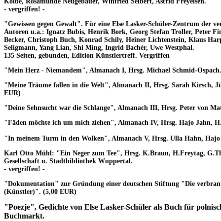
Kolbe, Rosamunde Neugebauer, Winfried Seibert, Astrid Freyeisen.
- vergriffen! -
"Gewissen gegen Gewalt"
. Für eine Else Lasker-Schüler-Zentrum der ve
Autoren u.a.: Ignatz Bubis, Henrik Bork, Georg Stefan Troller, Peter F
Becker, Christoph Buch, Konrad Schily, Heiner Lichtenstein, Klaus Har
Seligmann, Yang Lian, Shi Ming, Ingrid Bachér, Uwe Westphal.
135 Seiten, gebunden, Edition Künstlertreff.
Vergriffen
"Mein Herz - Niemandem"
, Almanach I, Hrsg. Michael Schmid-Ospach
"Meine Träume fallen in die Welt"
, Almanach II, Hrsg. Sarah Kirsch, J
EUR)
"Deine Sehnsucht war die Schlange"
, Almanach III, Hrsg. Peter von Ma
"Fäden möchte ich um mich ziehen"
, Almanach IV, Hrsg. Hajo Jahn, H
"In meinem Turm in den Wolken"
, Almanach V, Hrsg. Ulla Hahn, Haj
Karl Otto Mühl: "Ein Neger zum Tee"
, Hrsg. K.Braun, H.Freytag, G.Th
Gesellschaft u. Stadtbibliothek Wuppertal.
- vergriffen! -
"Dokumentation" zur Gründung einer deutschen Stiftung
"Die verbran
(Künstler)". (5,00 EUR)
"Poezje"
, Gedichte von Else Lasker-Schüler als Buch für polnis
Buchmarkt.