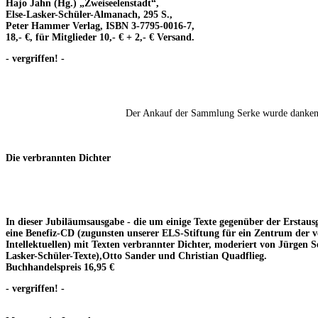
Hajo Jahn (Hg.) „Zweiseelenstadt“,
Else-Lasker-Schüler-Almanach, 295 S.,
Peter Hammer Verlag, ISBN 3-7795-0016-7,
18,- €, für Mitglieder 10,- € + 2,- € Versand.
- vergriffen! -
Der Ankauf der Sammlung Serke wurde dankens
Die verbrannten Dichter
In dieser Jubiläumsausgabe - die um einige Texte gegenüber der Erstausg
eine Benefiz-CD (zugunsten unserer ELS-Stiftung für ein Zentrum der 
Intellektuellen) mit Texten verbrannter Dichter, moderiert von Jürgen S
Lasker-Schüler-Texte),Otto Sander und Christian Quadflieg.
Buchhandelspreis 16,95 €
- vergriffen! -