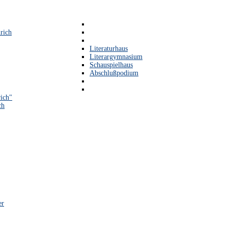
rich
Literaturhaus
Literargymnasium
Schauspielhaus
Abschlußpodium
ich"
ch
er