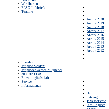
Wir über uns
ELSG-Infobriefe
Termine
Archiv 2020
Archiv 2019
Archiv 2018
Archiv 2017
Archiv 2016
Archiv 2015
Archiv 2014
Archiv 2013
Archiv 2012
Spenden
Mitglied werden!
Mitglieder werben Mitglieder
20 Jahre ELSG
Ehrenmitgliedschaft
Service
Informationen
Büro
Satzung
Jahresberichte
Info Englisch
Archiv